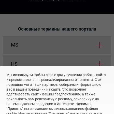
Основные термины нашего портала
MS
HS
Мы используем файлы cookie для улучшения работы сайта
и предоставления персонализированного контента. С их
MS
HS
помощью мы и наши партнеры собираем информацию о
вас и вашем поведении на сайте. Это позволяет
адаптировать сайт к вашим предпочтениям, а также
показывать вам релевантную рекламу, основанную на
вашем недавнем поведении в Интернете. Нажимая
"Принять", вы соглашаетесь с использованием файлов
cookie. Нажимая кнопку "Отключить", вы отключаете все
ВОЙТИ
ВОЙТИ