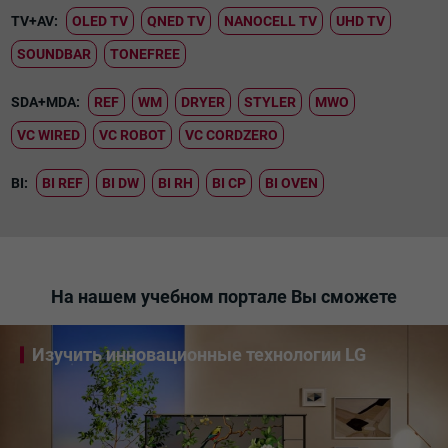
TV+AV:
OLED TV
QNED TV
NANOCELL TV
UHD TV
SOUNDBAR
TONEFREE
SDA+MDA:
REF
WM
DRYER
STYLER
MWO
VC WIRED
VC ROBOT
VC CORDZERO
BI:
BI REF
BI DW
BI RH
BI CP
BI OVEN
На нашем учебном портале Вы сможете
Изучить инновационные технологии LG